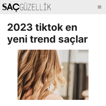
İçeriğe
Me
atla
2023 tiktok en
yeni trend saçlar