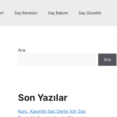
eri
Saç Renkleri
Saç Bakımı
Saç Güzellik
Ara
Ara
Son Yazılar
Kuru, Kaşıntılı Saç Derisi İçin Saç