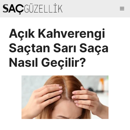
İçeriğe
Me
atla
Açık Kahverengi
Saçtan Sarı Saça
Nasıl Geçilir?