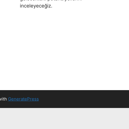
inceleyeceğiz.
with
GeneratePress