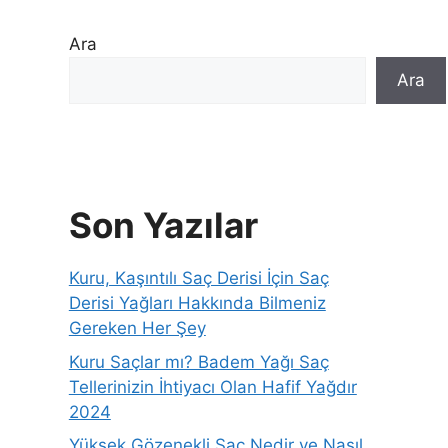
Ara
Ara
Son Yazılar
Kuru, Kaşıntılı Saç Derisi İçin Saç
Derisi Yağları Hakkında Bilmeniz
Gereken Her Şey
Kuru Saçlar mı? Badem Yağı Saç
Tellerinizin İhtiyacı Olan Hafif Yağdır
2024
Yüksek Gözenekli Saç Nedir ve Nasıl