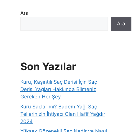
Ara
Ara
Son Yazılar
Kuru, Kaşıntılı Saç Derisi İçin Saç
Derisi Yağları Hakkında Bilmeniz
Gereken Her Şey
Kuru Saçlar mı? Badem Yağı Saç
Tellerinizin İhtiyacı Olan Hafif Yağdır
2024
Yüksek Gözenekli Saç Nedir ve Nasıl