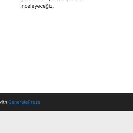
inceleyeceğiz.
with
GeneratePress