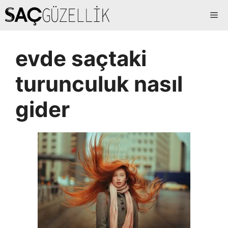
İçeriğe
Me
atla
evde saçtaki
turunculuk nasıl
gider