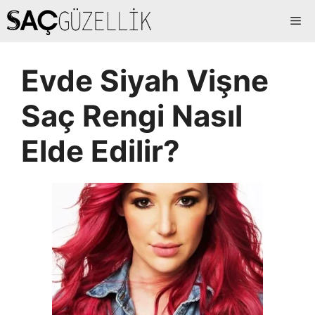
İçeriğe
Me
atla
Evde Siyah Vişne
Saç Rengi Nasıl
Elde Edilir?