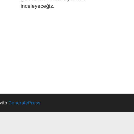
inceleyeceğiz.
with
GeneratePress