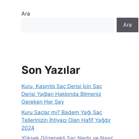
Ara
Ara
Son Yazılar
Kuru, Kaşıntılı Saç Derisi İçin Saç
Derisi Yağları Hakkında Bilmeniz
Gereken Her Şey
Kuru Saçlar mı? Badem Yağı Saç
Tellerinizin İhtiyacı Olan Hafif Yağdır
2024
Yüksek Gözenekli Saç Nedir ve Nasıl