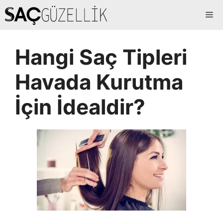
İçeriğe
Me
atla
Hangi Saç Tipleri
Havada Kurutma
İçin İdealdir?