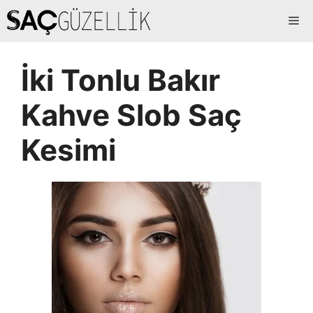
İçeriğe
Me
atla
İki Tonlu Bakır
Kahve Slob Saç
Kesimi