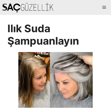
İçeriğe
Me
atla
Ilık Suda
Şampuanlayın