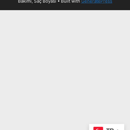
Bakımı, Saç Boyası
• Built with
GeneratePress