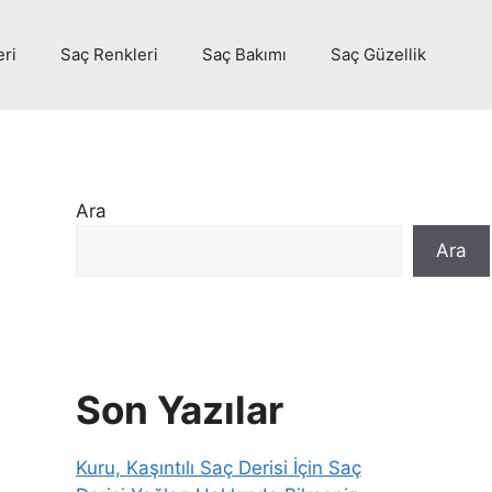
eri
Saç Renkleri
Saç Bakımı
Saç Güzellik
Ara
Ara
Son Yazılar
Kuru, Kaşıntılı Saç Derisi İçin Saç