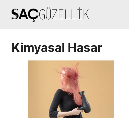
İçeriğe
atla
Kimyasal Hasar