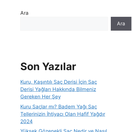
Ara
Ara
Son Yazılar
Kuru, Kaşıntılı Saç Derisi İçin Saç
Derisi Yağları Hakkında Bilmeniz
Gereken Her Şey
Kuru Saçlar mı? Badem Yağı Saç
Tellerinizin İhtiyacı Olan Hafif Yağdır
2024
Yüksek Gözenekli Saç Nedir ve Nasıl