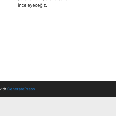
inceleyeceğiz.
with
GeneratePress