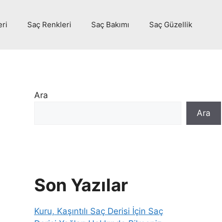
eri
Saç Renkleri
Saç Bakımı
Saç Güzellik
Ara
Ara
Son Yazılar
Kuru, Kaşıntılı Saç Derisi İçin Saç