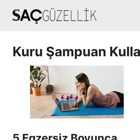
İçeriğe
atla
Kuru Şampuan Kulla
5 Egzersiz Boyunca