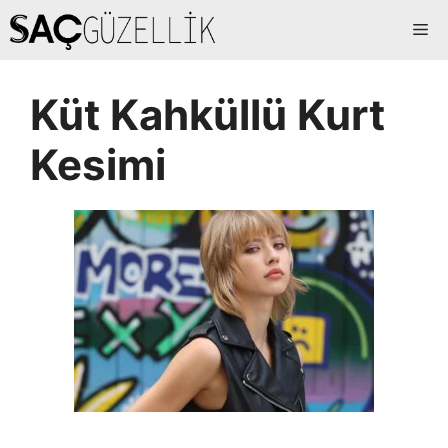
İçeriğe
Me
atla
Küt Kahküllü Kurt
Kesimi