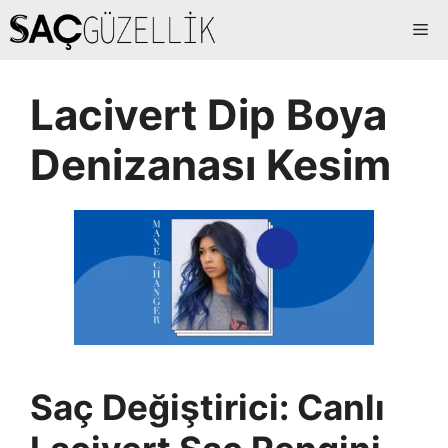
İçeriğe
Me
atla
Lacivert Dip Boya
Denizanası Kesim
Saç Değiştirici: Canlı