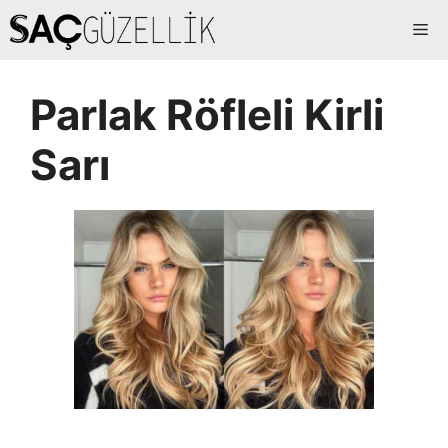
İçeriğe
Me
atla
Parlak Röfleli Kirli
Sarı