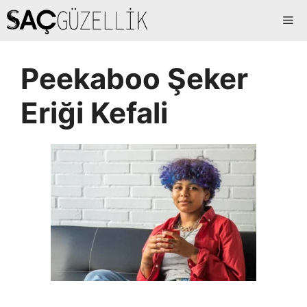
İçeriğe
Me
atla
Peekaboo Şeker
Eriği Kefali