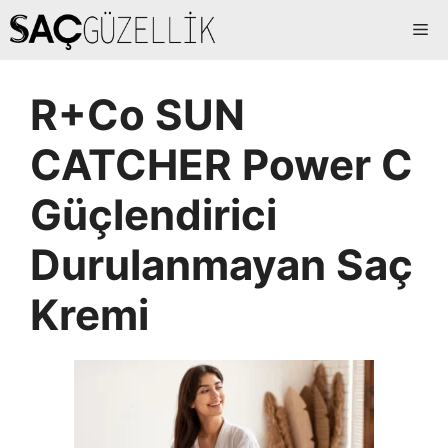
İçeriğe
Me
atla
R+Co SUN
CATCHER Power C
Güçlendirici
Durulanmayan Saç
Kremi