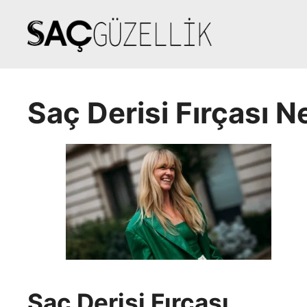
İçeriğe
atla
Saç Derisi Fırçası N
Saç Derisi Fırçası