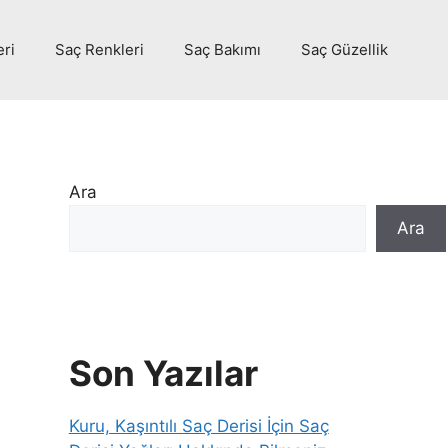
eri
Saç Renkleri
Saç Bakımı
Saç Güzellik
Ara
Ara
Son Yazılar
Kuru, Kaşıntılı Saç Derisi İçin Saç