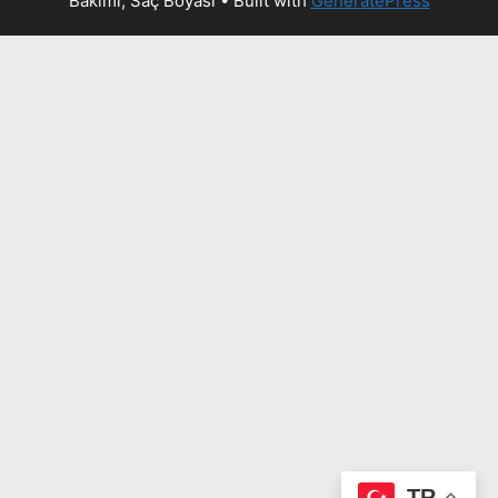
Bakımı, Saç Boyası
• Built with
GeneratePress
TR