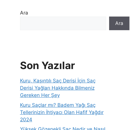
Ara
Ara
Son Yazılar
Kuru, Kaşıntılı Saç Derisi İçin Saç
Derisi Yağları Hakkında Bilmeniz
Gereken Her Şey
Kuru Saçlar mı? Badem Yağı Saç
Tellerinizin İhtiyacı Olan Hafif Yağdır
2024
Yüksek Gözenekli Saç Nedir ve Nasıl