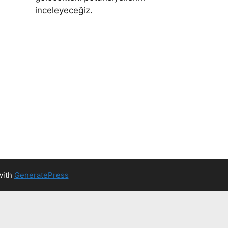
inceleyeceğiz.
with
GeneratePress