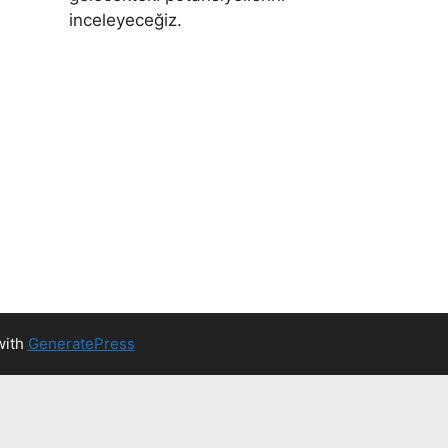
inceleyeceğiz.
with
GeneratePress