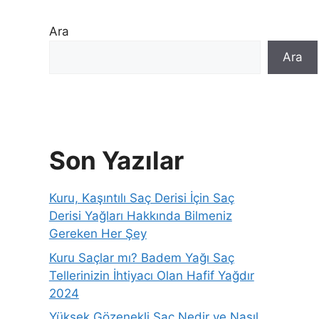
Ara
Ara
Son Yazılar
Kuru, Kaşıntılı Saç Derisi İçin Saç
Derisi Yağları Hakkında Bilmeniz
Gereken Her Şey
Kuru Saçlar mı? Badem Yağı Saç
Tellerinizin İhtiyacı Olan Hafif Yağdır
2024
Yüksek Gözenekli Saç Nedir ve Nasıl