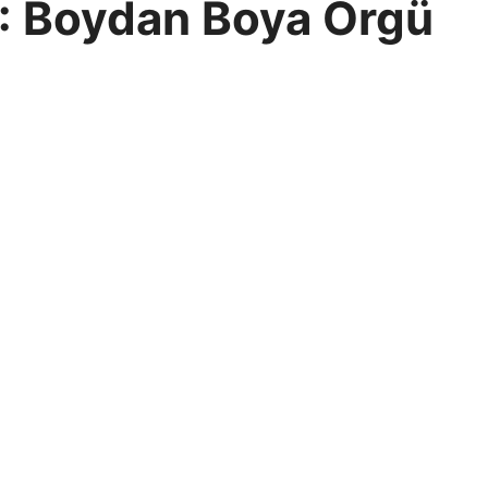
: Boydan Boya Örgü
i