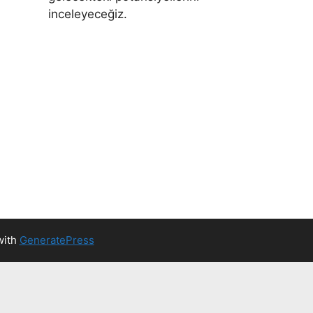
inceleyeceğiz.
with
GeneratePress