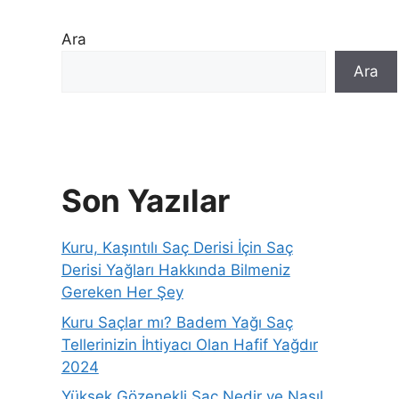
Ara
Ara
Son Yazılar
Kuru, Kaşıntılı Saç Derisi İçin Saç
Derisi Yağları Hakkında Bilmeniz
Gereken Her Şey
Kuru Saçlar mı? Badem Yağı Saç
Tellerinizin İhtiyacı Olan Hafif Yağdır
2024
Yüksek Gözenekli Saç Nedir ve Nasıl