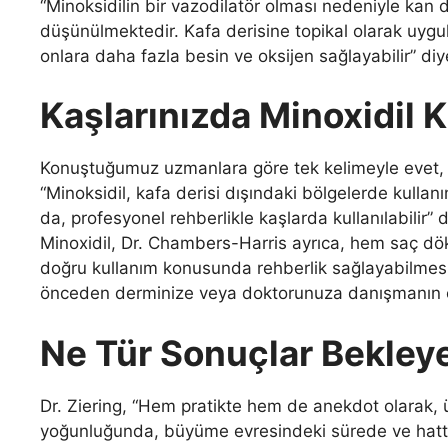
“Minoksidilin bir vazodilatör olması nedeniyle kan da
düşünülmektedir. Kafa derisine topikal olarak uygul
onlara daha fazla besin ve oksijen sağlayabilir” diye
Kaşlarınızda Minoxidil K
Konuştuğumuz uzmanlara göre tek kelimeyle evet, anc
“Minoksidil, kafa derisi dışındaki bölgelerde kulla
da, profesyonel rehberlikle kaşlarda kullanılabilir” 
Minoxidil, Dr. Chambers-Harris ayrıca, hem saç 
doğru kullanım konusunda rehberlik sağlayabilmesi i
önceden derminize veya doktorunuza danışmanın öne
Ne Tür Sonuçlar Bekleye
Dr. Ziering, “Hem pratikte hem de anekdot olarak, ü
yoğunluğunda, büyüme evresindeki sürede ve hatta 