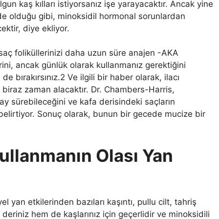
n kaş kılları istiyorsanız işe yarayacaktır. Ancak yine
de olduğu gibi, minoksidil hormonal sorunlardan
tir, diye ekliyor.
n saç foliküllerinizi daha uzun süre anajen -AKA
ni, ancak günlük olarak kullanmanız gerektiğini
e bırakırsınız.2 Ve ilgili bir haber olarak, ilacı
biraz zaman alacaktır. Dr. Chambers-Harris,
ay sürebileceğini ve kafa derisindeki saçların
belirtiyor. Sonuç olarak, bunun bir gecede mucize bir
Kullanmanın Olası Yan
l yan etkilerinden bazıları kaşıntı, pullu cilt, tahriş
eriniz hem de kaşlarınız için geçerlidir ve minoksidili