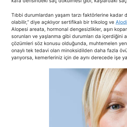
kafa derisindeki saç dökülmesi gibi, kaşlardaki saç
Tıbbi durumlardan yaşam tarzı faktörlerine kadar de
olabilir,” diye açıklıyor sertifikalı bir trikolog ve
Alod
Alopesi areata, hormonal dengesizlikler, aşırı kopar
sorunları ve yaşlanma gibi durumları da içerdiğini a
çözümleri söz konusu olduğunda, muhtemelen yen
onaylı tek tedavi olan minoksidilden daha fazla övül
yarıyorsa, kemerleriniz için de aynı derecede işe y