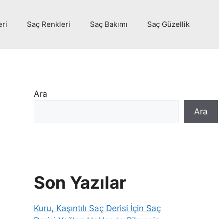
eri
Saç Renkleri
Saç Bakımı
Saç Güzellik
Ara
Ara
Son Yazılar
Kuru, Kaşıntılı Saç Derisi İçin Saç